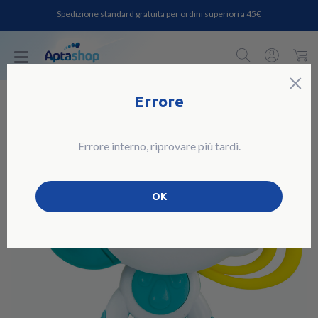
Spedizione standard gratuita per ordini superiori a 45€
C
×
Errore
Errore interno, riprovare più tardi.
OK