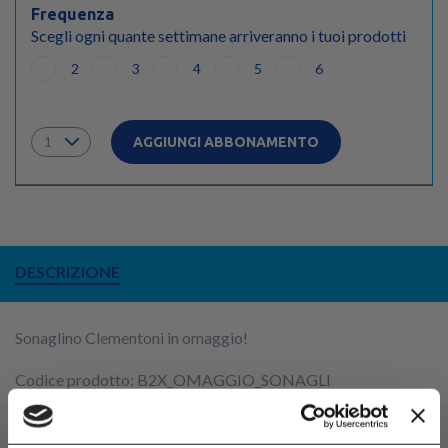
Frequenza
Scegli ogni quante settimane arriveranno i tuoi prodotti
2
3
4
5
6
AGGIUNGI ABBONAMENTO
DESCRIZIONE
Sonaglino Clementoni in omaggio!
Codice prodotto: B2X_OMAGGIO_SONAGLI