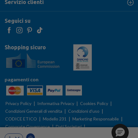
Servizio clienti
Seguici su
Shopping sicuro
pagamenti con
|
|
|
Privacy Policy
Informativa Privacy
Cookies Policy
|
|
Condizioni Generali di vendita
Condizioni d'uso
|
|
|
CODICE ETICO
Modello 231
Marketing Responsabile
|
|
Corporate Governance
Dati Societari
|
|
Gestisci le tue preferenze sui cookies
BFMS Policy