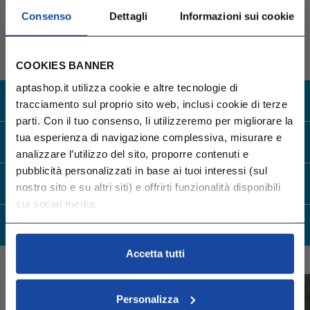
Non sono presenti recensioni.
Consenso
Dettagli
Informazioni sui cookie
SCRIVI UNA RECENSIONE
COOKIES BANNER
aptashop.it utilizza cookie e altre tecnologie di
SERVIZIO CLIENTI
800 252182
tracciamento sul proprio sito web, inclusi cookie di terze
parti. Con il tuo consenso, li utilizzeremo per migliorare la
tua esperienza di navigazione complessiva, misurare e
SPEDIZIONE GRATUITA
OLTRE I 45€
analizzare l’utilizzo del sito, proporre contenuti e
pubblicità personalizzati in base ai tuoi interessi (sul
CONSEGNA GARANTITA
ENTRO 1/3 GIORNI
nostro sito e su altri siti) e offrirti funzionalità disponibili
sui social media.
Puoi gestire le tue preferenze in qualsiasi momento
RESO GRATUITO
cliccando su Impostazioni dei cookie. Ulteriori
informazioni sono disponibili nella
Cookie Policy
e
Accetta tutti
nella
Privacy Policy
.
Cliccando su “Accetta tutti” acconsenti all’utilizzo di tutti i
Personalizza
cookie.