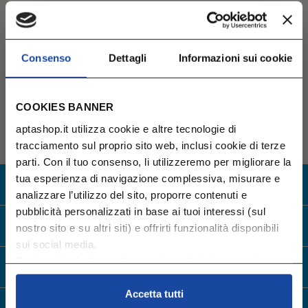
LATTE POLVERE DI CRESCITA
Quantità massima acquistabile: 15.
€ 53,69
€ 58,36
-8%
Consenso
Dettagli
Informazioni sui cookie
( € 13,42 /unità)
36+
Previo parere del Pediatra
AGGIUNGI AL CARRELLO
COOKIES BANNER
aptashop.it utilizza cookie e altre tecnologie di
tracciamento sul proprio sito web, inclusi cookie di terze
parti. Con il tuo consenso, li utilizzeremo per migliorare la
tua esperienza di navigazione complessiva, misurare e
SERVIZIO CLIENTI
800 252182
analizzare l’utilizzo del sito, proporre contenuti e
pubblicità personalizzati in base ai tuoi interessi (sul
SPEDIZIONE GRATUITA
OLTRE I 45€
nostro sito e su altri siti) e offrirti funzionalità disponibili
sui social media.
Puoi gestire le tue preferenze in qualsiasi momento
CONSEGNA GARANTITA
ENTRO 1/3 GIORNI
cliccando su Impostazioni dei cookie. Ulteriori
informazioni sono disponibili nella
Cookie Policy
e
Accetta tutti