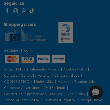
Seguici su
Shopping sicuro
pagamenti con
|
|
|
Privacy Policy
Informativa Privacy
Cookies Policy
|
|
Condizioni Generali di vendita
Condizioni d'uso
|
|
|
CODICE ETICO
Modello 231
Marketing Responsabile
|
|
Corporate Governance
Dati Societari
|
|
Gestisci le tue preferenze sui cookies
BFMS Policy
|
|
Principi di Sostenibilità
Relazione di Impatto
Principi Chiave
Apta Shop è un negozio di proprietà di DANONE NUTRICIA S.p.A. SOCIETA’