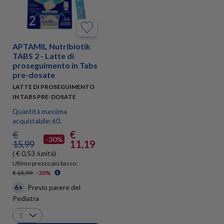
APTAMIL Nutribiotik
TABS 2 - Latte di
proseguimento in Tabs
pre-dosate
LATTE DI PROSEGUIMENTO
IN TABS PRE-DOSATE
Quantità massima
acquistabile: 60.
€
€
-30%
11,19
15,99
( € 0,53 /unità)
Ultimo prezzo più basso:
€ 15,99
-30%
6+
Previo parere del
Pediatra