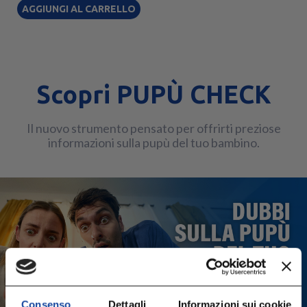
AGGIUNGI AL CARRELLO
Scopri PUPÙ CHECK
Il nuovo strumento pensato per offrirti preziose
informazioni sulla pupù del tuo bambino.
Consenso
Dettagli
Informazioni sui cookie