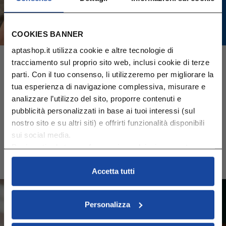
COOKIES BANNER
aptashop.it utilizza cookie e altre tecnologie di
vedi tutti
tracciamento sul proprio sito web, inclusi cookie di terze
parti. Con il tuo consenso, li utilizzeremo per migliorare la
tua esperienza di navigazione complessiva, misurare e
Abbonamento
analizzare l’utilizzo del sito, proporre contenuti e
pubblicità personalizzati in base ai tuoi interessi (sul
Crea il tuo abbonamento in modo comodo e veloce:
nostro sito e su altri siti) e offrirti funzionalità disponibili
scegli i tuoi prodotti preferiti, la frequenza con cui
sui social media.
riceverli e aggiungile a carrello.
Puoi gestire le tue preferenze in qualsiasi momento
​Per te uno sconto extra del 10%.
cliccando su Impostazioni dei cookie. Ulteriori
informazioni sono disponibili nella
Cookie Policy
e
Accetta tutti
nella
Privacy Policy
.
Cliccando su “Accetta tutti” acconsenti all’utilizzo di tutti i
Personalizza
cookie.