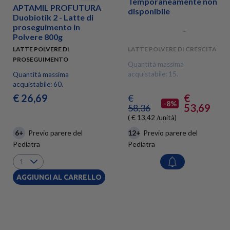
Temporaneamente non
APTAMIL PROFUTURA
APTAMIL Nutribiotik 3
disponibile
Duobiotik 2 - Latte di
- Latte di crescita in
proseguimento in
Polvere 4x830g
Polvere 800g
LATTE POLVERE DI
LATTE POLVERE DI CRESCITA
PROSEGUIMENTO
Quantità massima
acquistabile: 15.
Quantità massima
acquistabile: 60.
€ 26,69
€
€
-8%
53,69
58,36
( € 13,42 /unità)
6+
Previo parere del
12+
Previo parere del
Pediatra
Pediatra
AGGIUNGI AL CARRELLO