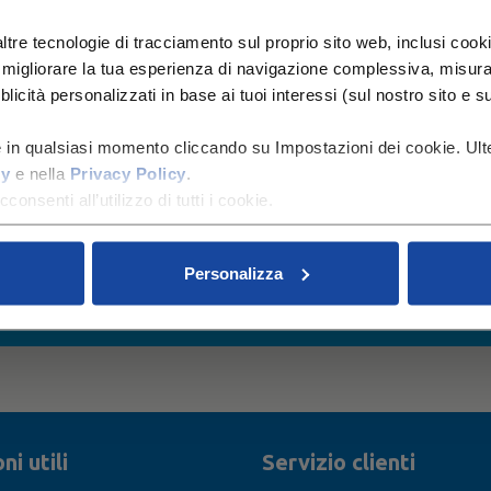
ltre tecnologie di tracciamento sul proprio sito web, inclusi cookie
 migliorare la tua esperienza di navigazione complessiva, misurare
icità personalizzati in base ai tuoi interessi (sul nostro sito e su al
e in qualsiasi momento cliccando su Impostazioni dei cookie. Ulte
cy
e nella
Privacy Policy
.
consenti all’utilizzo di tutti i cookie.
Personalizza
SPEDIZIONE GRATUITA
CONSEGNA GARA
OLTRE I 45€
ENTRO 1/3 GIORN
ni utili
Servizio clienti