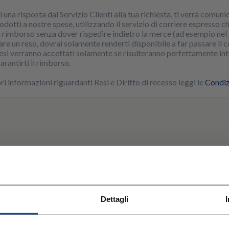
 una risposta dal Servizio Clienti alla tua richiesta, ti verrà comuni
rodotti a nostre spese, utilizzando il servizio di corriere espresso 
 rimborso senza dover rispedire indietro la merce (ad esempio nel
re un reso, dovrai solamente renderti disponibile a far passare il cor
resi verranno accettati solamente se risulteranno perfettamente inte
rantirti il rimborso.
i informazioni riguardanti Resi e Diritto di recesso leggi le
Condiz
Dettagli