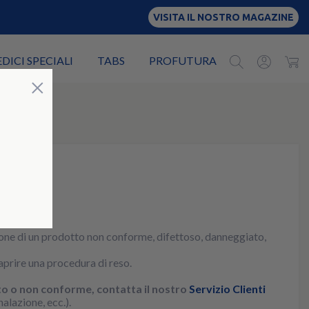
VISITA IL NOSTRO MAGAZINE
EDICI SPECIALI
TABS
PROFUTURA
Chiudi
×
uzione di un prodotto non conforme, difettoso, danneggiato,
 aprire una procedura di reso.
ato o non conforme,
contatta il nostro
Servizio Clienti
alazione, ecc.).