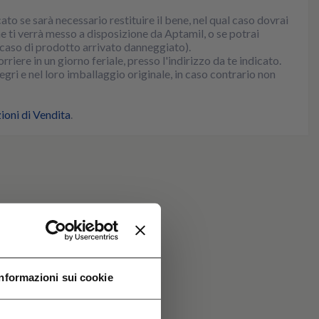
cato se sarà necessario restituire il bene, nel qual caso dovrai
che ti verrà messo a disposizione da Aptamil, o se potrai
 caso di prodotto arrivato danneggiato).
riere in un giorno feriale, presso l'indirizzo da te indicato.
gri e nel loro imballaggio originale, in caso contrario non
ioni di Vendita
.
Informazioni sui cookie