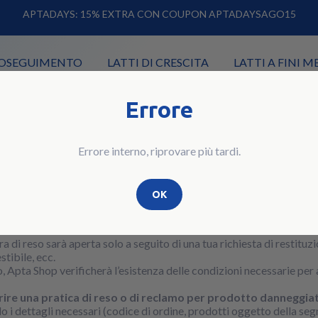
APTADAYS: 15% EXTRA CON COUPON APTADAYSAGO15
PROSEGUIMENTO
LATTI DI CRESCITA
LATTI A FINI M
Errore
Errore interno, riprovare più tardi.
OK
empre gratuiti.
a di reso sarà aperta solo a seguito di una tua richiesta di restit
tibile, ecc.
o, Apta Shop verificherà l’esistenza delle condizioni necessarie per
rire una pratica di reso o di reclamo per prodotto danneggi
o i dettagli necessari (codice di ordine, prodotti oggetto della segn