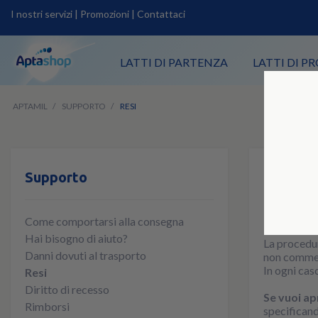
I nostri servizi
|
Promozioni
|
Contattaci
LATTI DI PARTENZA
LATTI DI 
APTAMIL
SUPPORTO
RESI
Supporto
Resi
Resi
Come comportarsi alla consegna
I resi sono s
Hai bisogno di aiuto?
La procedur
Danni dovuti al trasporto
non commes
In ogni cas
Resi
Diritto di recesso
Se vuoi ap
Rimborsi
specificand