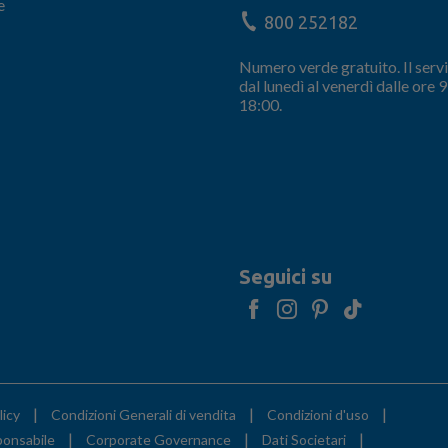
e
800 252182
Numero verde gratuito. Il servi
dal lunedì al venerdì dalle ore 9
18:00.
Seguici su
|
|
|
licy
Condizioni Generali di vendita
Condizioni d'uso
|
|
|
ponsabile
Corporate Governance
Dati Societari