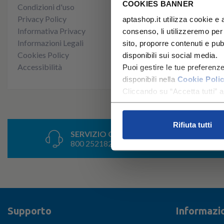
COOKIES BANNER
Condizioni d'uso
Privacy Policy
aptashop.it utilizza cookie e a
Informativa Privacy
consenso, li utilizzeremo per
Informazioni Legali
sito, proporre contenuti e pubbl
Cookies Policy
disponibili sui social media.
Accessibilità
Puoi gestire le tue preferenz
disponibili nella
Cookie Poli
Cliccando su “Accetta tutti” ac
Rifiuta tutti
SERVIZIO CLIENTI
800 252182
Supporto
Informazio