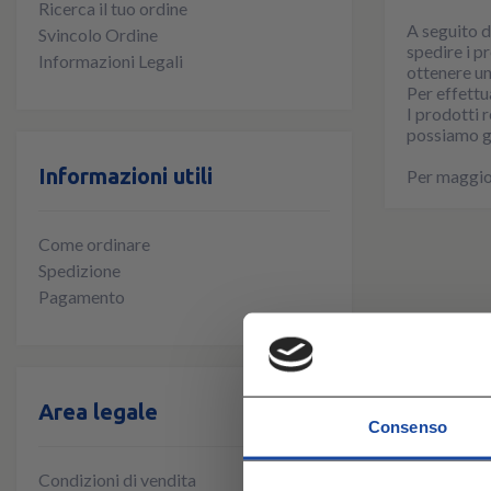
Ricerca il tuo ordine
A seguito di
Svincolo Ordine
spedire i p
Informazioni Legali
ottenere un
Per effettua
I prodotti 
possiamo ga
Informazioni utili
Per maggior
Come ordinare
Spedizione
Pagamento
Area legale
Consenso
Condizioni di vendita