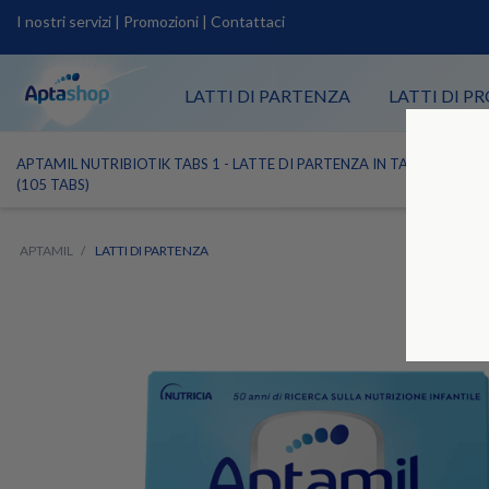
I nostri servizi
|
Promozioni
|
Contattaci
LATTI DI PARTENZA
LATTI DI 
APTAMIL NUTRIBIOTIK TABS 1 - LATTE DI PARTENZA IN TABS PRE-D
(105 TABS)
APTAMIL
LATTI DI PARTENZA