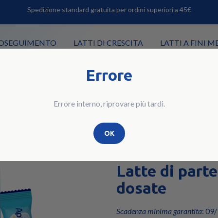
Spedizione standard gratuita per ordini superiori a 45€
PROSEGUIMENTO
LATTI DI CRESCITA
LATTI A FINI M
Errore
OSATE CONFEZIONE DA 21 BUSTINE
Errore interno, riprovare più tardi.
OK
LATTI DI PARTENZA
APTAMIL Nutr
Latte di parte
dosate
Scadenza minima garantita
: 09