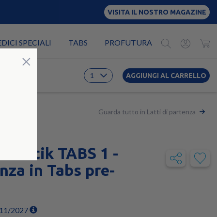
VISITA IL NOSTRO MAGAZINE
EDICI SPECIALI
TABS
PROFUTURA
Chiudi
×
AGGIUNGI AL CARRELLO
Guarda tutto in Latti di partenza
ibiotik TABS 1 -
nza in Tabs pre-
/11/2027