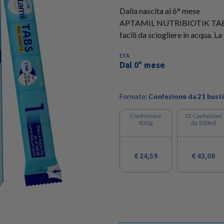
Dalla nascita al 6° mese
APTAMIL NUTRIBIOTIK TABS 1 
facili da sciogliere in acqua. 
ETÀ
Dal 0° mese
Formato:
Confezione da 21 busti
Confezione
12 Confezioni
830g
da 500ml
€ 24,59
€ 43,08