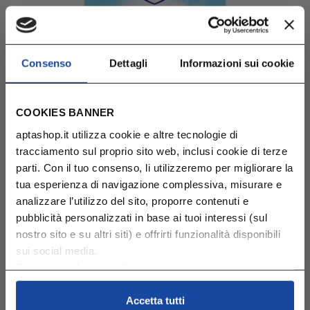
Consenso
Dettagli
Informazioni sui cookie
COOKIES BANNER
APTAMIL Pepti Syneo 1 - Alimento a fini medici
aptashop.it utilizza cookie e altre tecnologie di
speciali in Polvere 400g
tracciamento sul proprio sito web, inclusi cookie di terze
ALLERGIE
parti. Con il tuo consenso, li utilizzeremo per migliorare la
Quantità massima acquistabile: 60.
tua esperienza di navigazione complessiva, misurare e
€ 33,79
analizzare l’utilizzo del sito, proporre contenuti e
pubblicità personalizzati in base ai tuoi interessi (sul
0+
Previo parere del Pediatra
nostro sito e su altri siti) e offrirti funzionalità disponibili
AGGIUNGI AL CARRELLO
sui social media.
Puoi gestire le tue preferenze in qualsiasi momento
cliccando su Impostazioni dei cookie. Ulteriori
informazioni sono disponibili nella
Cookie Policy
e
Accetta tutti