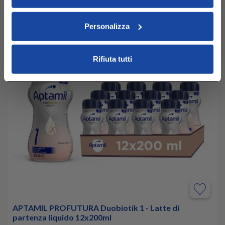
nella
Privacy Policy
.
Cliccando su “Accetta tutti” acconsenti all’utilizzo di tutti i
Personalizza
cookie.
Rifiuta tutti
APTAMIL PROFUTURA Duobiotik 1 - Latte di
partenza liquido 12x200ml