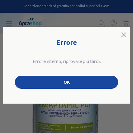
Spedizione standard gratuita per ordini superiori a 45€
C
×
Errore
Errore interno, riprovare più tardi.
OK