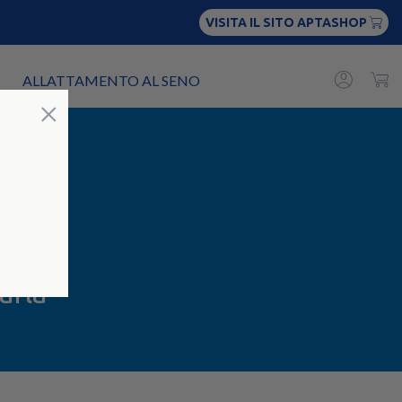
VISITA IL SITO APTASHOP
ALLATTAMENTO AL SENO
Chiudi
×
e
arla