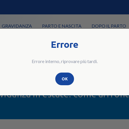
GRAVIDANZA
PARTO E NASCITA
DOPO IL PARTO
Errore
PAPÀ
Errore interno, riprovare più tardi.
Gravidanza in estat
OK
vidanza in estate: come affront