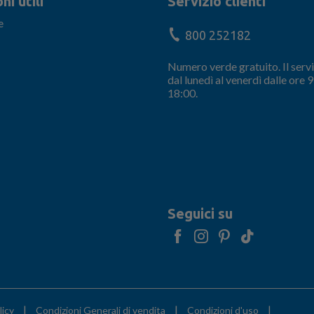
ni utili
Servizio clienti
e
800 252182
Numero verde gratuito. Il servi
dal lunedì al venerdì dalle ore 9
18:00.
Seguici su
|
|
|
licy
Condizioni Generali di vendita
Condizioni d'uso