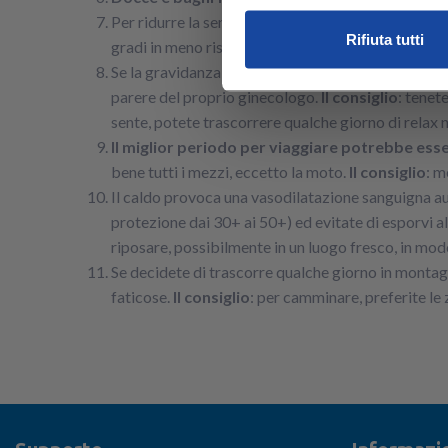
Per ridurre la sensazione di calore potete ricorrere
Rifiuta tutti
gradi in meno rispetto all'esterno sono sufficient
Se la gravidanza è fisiologica, non ci sono pression
parere del proprio ginecologo.
Il consiglio
: tenet
sente, potete trascorrere qualche giorno di relax n
Il miglior periodo per viaggiare potrebbe esser
bene tutti i mezzi, eccetto la moto.
Il consiglio
: m
Il caldo provoca una vasodilatazione sanguigna au
protezione dai 30+ ai 50+) ed evitate di esporvi al 
riposare, possibilmente in un luogo fresco, in mod
Se decidete di trascorre qualche giorno in monta
faticose.
Il consiglio
: per camminare, preferite le