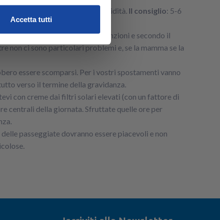
peratura, ma anche il livello di umidità.
Il consiglio
: 5-6
Accetta tutti
ppertutto
, pur con le dovute attenzioni e secondo il
re non ci sono particolari problemi e, se la mamma se la
ero essere scomparsi. Per i vostri spostamenti vanno
tutto verso il termine della gravidanza.
evi con creme dai filtri solari elevati (con un fattore di
re centrali della giornata. Sfruttate quelle ore per
nza.
te delle passeggiate dovranno essere piacevoli e non
icolose.