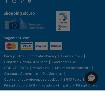
Shopping sicuro
pagamenti con
|
|
|
Privacy Policy
Informativa Privacy
Cookies Policy
|
|
Condizioni Generali di vendita
Condizioni d'uso
|
|
|
CODICE ETICO
Modello 231
Marketing Responsabile
|
|
Corporate Governance
Dati Societari
|
|
Gestisci le tue preferenze sui cookies
BFMS Policy
|
|
Principi di Sostenibilità
Relazione di Impatto
Principi Chiave
Apta Shop è un negozio di proprietà di DANONE NUTRICIA S.p.A. SOCIETA’
BENEFIT, con sede legale in Milano, Via C. Farini, 41, P.IVA 11667890153 ed è
gestito in ogni effetto operativo da B2X S.r.l. con sede Via Coponia 8, 00131