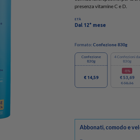
presenza vitamine C e D.
ETÀ
Dal 12° mese
Formato:
Confezione 830g
Confezione
4 Confezioni da
830g
830g
-8%
€ 14,59
€ 53,69
€ 58,36
Abbonati, comodo e vel