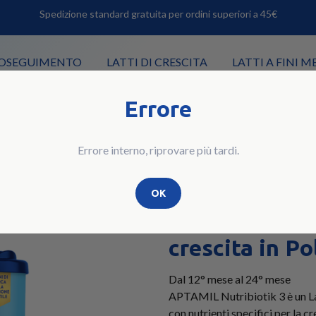
Spedizione standard gratuita per ordini superiori a 45€
PROSEGUIMENTO
LATTI DI CRESCITA
LATTI A FINI M
Errore
FEZIONE 830G
Errore interno, riprovare più tardi.
OK
LATTI DI CRESCITA
APTAMIL Nutri
crescita in P
Dal 12° mese al 24° mese
APTAMIL Nutribiotik 3 è un Lat
con nutrienti specifici per la c