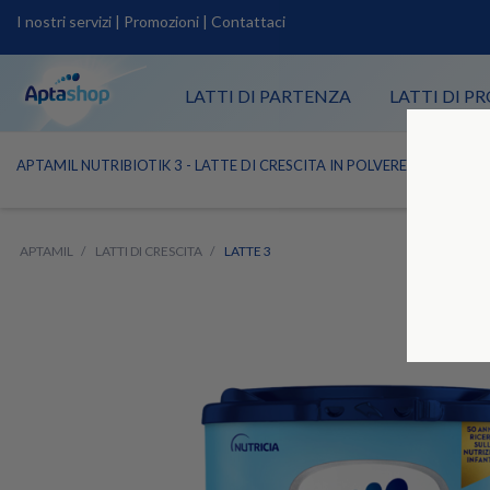
I nostri servizi
|
Promozioni
|
Contattaci
LATTI DI PARTENZA
LATTI DI 
APTAMIL NUTRIBIOTIK 3 - LATTE DI CRESCITA IN POLVERE 830G CON
APTAMIL
LATTI DI CRESCITA
LATTE 3