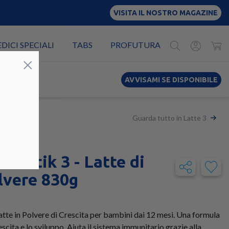
VISITA IL NOSTRO MAGAZINE
EDICI SPECIALI
TABS
PROFUTURA
Chiudi
×
AVVISAMI SE DISPONIBILE
Guarda tutto in Latte 3
biotik 3 - Latte di
olvere 830g
te in Polvere di Crescita per bambini dai 12 mesi. Una formula
rescita e lo sviluppo. Aiuta il sistema immunitario grazie alla