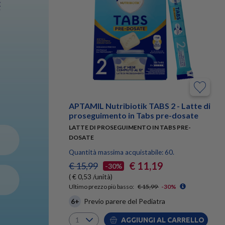
APTAMIL Nutribiotik TABS 2 - Latte di
proseguimento in Tabs pre-dosate
LATTE DI PROSEGUIMENTO IN TABS PRE-
DOSATE
Quantità massima acquistabile: 60.
€ 11,19
€ 15,99
-30%
( € 0,53 /unità)
Ultimo prezzo più basso:
€ 15,99
-30%
6+
Previo parere del Pediatra
AGGIUNGI AL CARRELLO