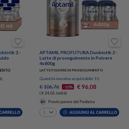
iotik 2 -
APTAMIL PROFUTURA Duobiotik 2 -
quido
Latte di proseguimento in Polvere
4x800g
MENTO
LATTE POLVERE DI PROSEGUIMENTO
Quantità massima acquistabile: 15.
8.
€ 96,08
€ 106,76
-10%
( € 24,02 /unità)
6+
Previo parere del Pediatra
 CARRELLO
AGGIUNGI AL CARRELLO