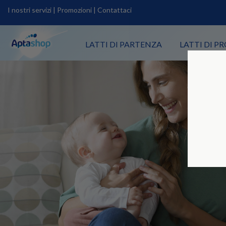
I nostri servizi
|
Promozioni
|
Contattaci
LATTI DI PARTENZA
LATTI DI 