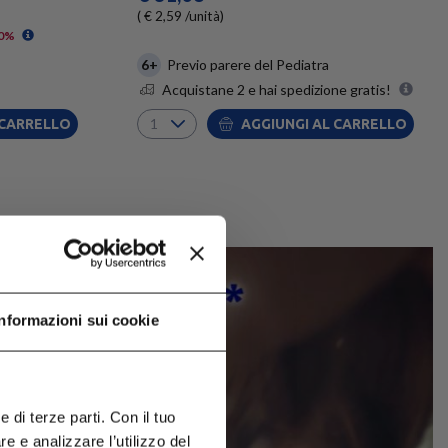
( € 2,59 /unità)
0%
6+
Previo parere del Pediatra
Acquistane 2 e hai spedizione gratis!
 CARRELLO
AGGIUNGI AL CARRELLO
Informazioni sui cookie
 di terze parti. Con il tuo
 e analizzare l’utilizzo del