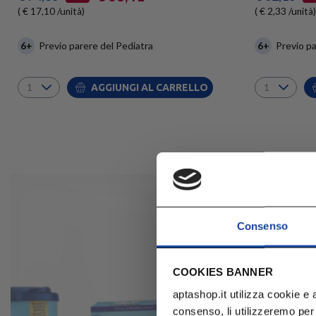
( € 17,10 /unità)
( € 2,33 /unità)
6+
Previo parere del Pediatra
6+
Previo pa
AGGIUNGI AL CARRELLO
Consenso
COOKIES BANNER
aptashop.it utilizza cookie e a
consenso, li utilizzeremo per