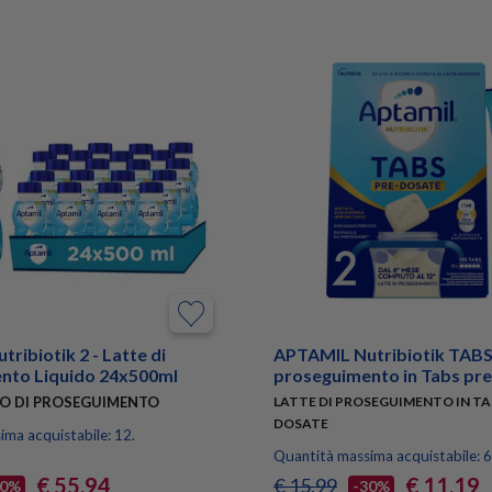
ribiotik 2 - Latte di
APTAMIL Nutribiotik TABS 2
nto Liquido 24x500ml
proseguimento in Tabs pr
DO DI PROSEGUIMENTO
LATTE DI PROSEGUIMENTO IN TA
DOSATE
ma acquistabile: 12.
Quantità massima acquistabile: 6
€ 55,94
€ 11,19
€ 15,99
10%
-30%