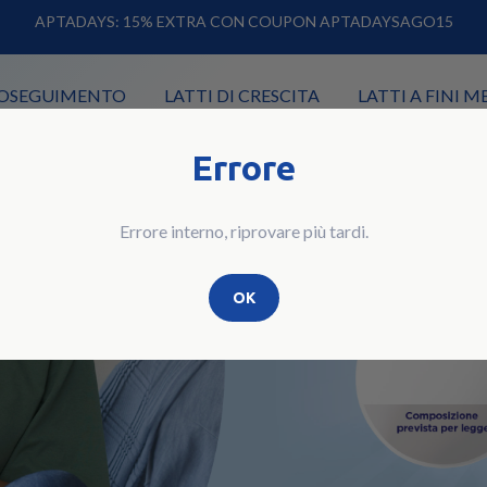
APTADAYS: 15% EXTRA CON COUPON APTADAYSAGO15
PROSEGUIMENTO
LATTI DI CRESCITA
LATTI A FINI M
Errore
Errore interno, riprovare più tardi.
OK