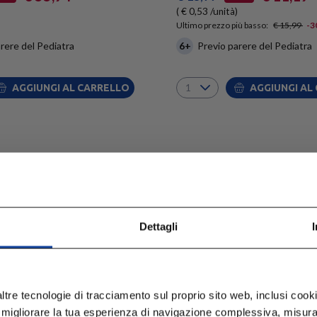
( € 0,53 /unità)
Ultimo prezzo più basso:
€ 15,99
-3
rere del Pediatra
6+
Previo parere del Pediatra
AGGIUNGI AL CARRELLO
AGGIUNGI AL
Dettagli
ltre tecnologie di tracciamento sul proprio sito web, inclusi cookie
 migliorare la tua esperienza di navigazione complessiva, misurare