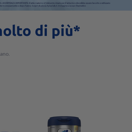
olto di più*​
sano.