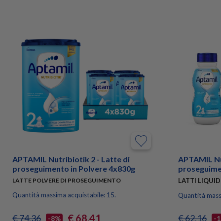
APTAMIL Nutribiotik 2 - Latte di
APTAMIL Nut
proseguimento in Polvere 4x830g
proseguime
LATTE POLVERE DI PROSEGUIMENTO
LATTI LIQUI
Quantità massima acquistabile: 15.
Quantità massi
€ 68,41
€ 74,36
€ 62,16
-8%
-