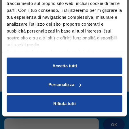
tracciamento sul proprio sito web, inclusi cookie di terze
parti. Con il tuo consenso, li utilizzeremo per migliorare la
tua esperienza di navigazione complessiva, misurare e
analizzare l’utilizzo del sito, proporre contenuti e
pubblicità personalizzati in base ai tuoi interessi (sul
Tu e il tuo corpo
nostro sito e su altri siti) e offrirti funzionalità disponibili
sui social media.
Puoi gestire le tue preferenze in qualsiasi momento
cliccando su Impostazioni dei cookie. Ulteriori
informazioni sono disponibili nella
Cookie Policy
e
Accetta tutti
nella
Privacy Policy
.
Cliccando su “Accetta tutti” acconsenti all’utilizzo di tutti i
Personalizza
cookie.
Rifiuta tutti
Iscriviti alla Newsletter
Rimani aggiornato sulle promozioni e le ultime novità
OK