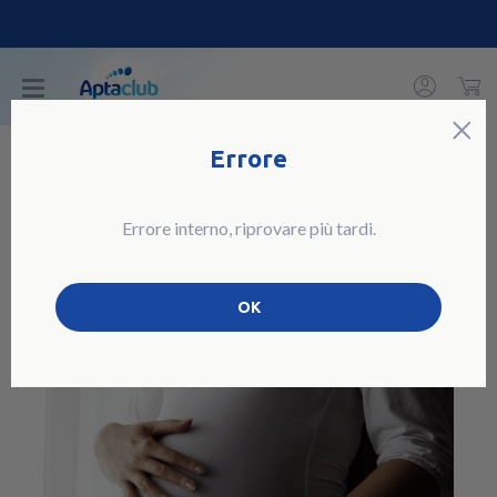
C
×
Errore
Errore interno, riprovare più tardi.
Secondo trimestre
OK