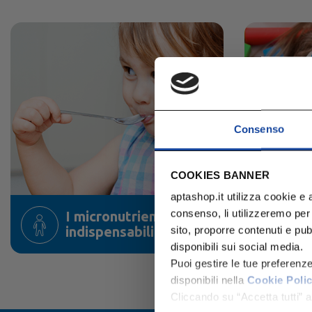
Consenso
COOKIES BANNER
aptashop.it utilizza cookie e a
consenso, li utilizzeremo per
I micronutrienti
P
indispensabili
s
sito, proporre contenuti e pubbl
disponibili sui social media.
Puoi gestire le tue preferenz
disponibili nella
Cookie Poli
Cliccando su “Accetta tutti” ac