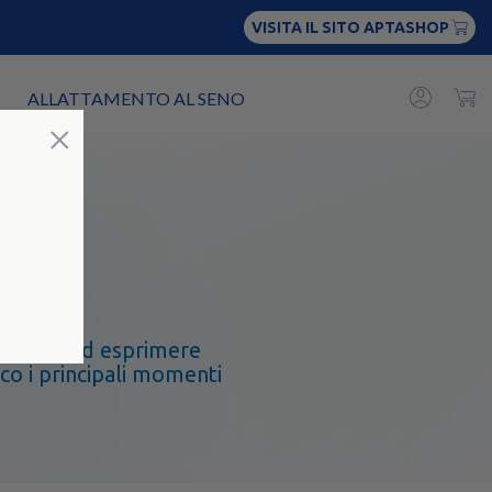
VISITA IL SITO APTASHOP
ALLATTAMENTO AL SENO
Chiudi
×
er volta ad esprimere
co i principali momenti