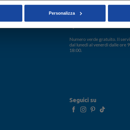
ni utili
Servizio clienti
Personalizza
e
800 252182
Numero verde gratuito. Il servi
dal lunedì al venerdì dalle ore 9
18:00.
Seguici su