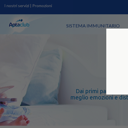
I nostri servizi
|
Promozioni
SISTEMA IMMUNITARIO
Dai primi passi alla
meglio emozioni e dist