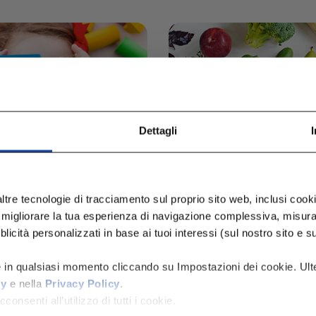
Dettagli
ltre tecnologie di tracciamento sul proprio sito web, inclusi cookie
 migliorare la tua esperienza di navigazione complessiva, misurare
rogramma di
I 5 Colori del
viluppo a casa – 3C
Mangiar Sano
icità personalizzati in base ai tuoi interessi (sul nostro sito e su al
e in qualsiasi momento cliccando su Impostazioni dei cookie. Ulte
cy
e nella
Privacy Policy
.
consenti all’utilizzo di tutti i cookie.