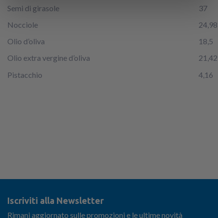
Semi di girasole
37
Nocciole
24,98
Olio d’oliva
18,5
Olio extra vergine d’oliva
21,42
Pistacchio
4,16
Iscriviti alla Newsletter
Rimani aggiornato sulle promozioni e le ultime novità