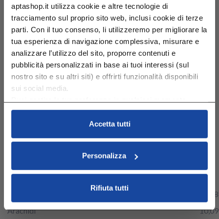
ricavare grandi quantità di questa vitamina dal cibo. La
aptashop.it utilizza cookie e altre tecnologie di
vitamina E aiuta anche a ridurre la probabilità di sviluppare
tracciamento sul proprio sito web, inclusi cookie di terze
l’asma e altri problemi respiratori nelle successive fasi di vita
parti. Con il tuo consenso, li utilizzeremo per migliorare la
del bambino. L’olio di oliva e gli altri oli di origine vegetale
tua esperienza di navigazione complessiva, misurare e
contengono livelli benefici di vitamina E. Altre ottime fonti di
analizzare l’utilizzo del sito, proporre contenuti e
vitamina E sono indicate nella tabella seguente.
pubblicità personalizzati in base ai tuoi interessi (sul
nostro sito e su altri siti) e offrirti funzionalità disponibili
Alimento (100 g)
sui social media.
Broccoli (preferibilmente crudi)
1,72
Puoi gestire le tue preferenze in qualsiasi momento
Peperoni rossi
0,95
cliccando su Impostazioni dei cookie. Ulteriori
informazioni sono disponibili nella
Cookie Policy
e
Accetta tutti
Pomodori ciliegini (crudi)
0,89
nella
Privacy Policy
.
Mirtilli
0,94
Cliccando su “Accetta tutti” acconsenti all’utilizzo di tutti i
Personalizza
cookie.
Pomodori in scatola
1,36
Uovo (sodo)
1,11
Rifiuta tutti
Mandorle
23,98
Arachidi
10,09