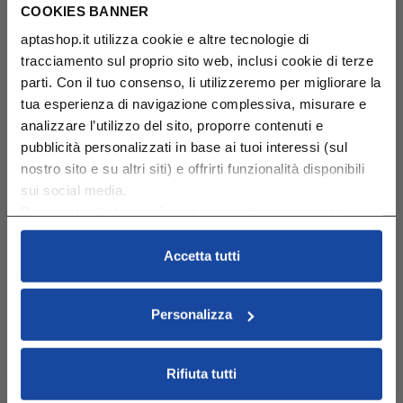
COOKIES BANNER
quando sono fuori dalla vista.
aptashop.it utilizza cookie e altre tecnologie di
Risponde a ordini semplici.
tracciamento sul proprio sito web, inclusi cookie di terze
parti. Con il tuo consenso, li utilizzeremo per migliorare la
Inizia a imitare i suoni del linguaggio.
tua esperienza di navigazione complessiva, misurare e
analizzare l’utilizzo del sito, proporre contenuti e
Asseconda la sua voglia di esplorare in 4
pubblicità personalizzati in base ai tuoi interessi (sul
mosse
nostro sito e su altri siti) e offrirti funzionalità disponibili
sui social media.
Mettiti “alla sua altezza”
, ad esempio seduta sul
Puoi gestire le tue preferenze in qualsiasi momento
pavimento: questa posizione è perfetta per lasciargli
cliccando su Impostazioni dei cookie. Ulteriori
ampia libertà di movimento.
Il consiglio:
per essere più
informazioni sono disponibili nella
Cookie Policy
e
Accetta tutti
comodi appoggiatevi su una coperta o un materassino
nella
Privacy Policy
.
sottile.
Cliccando su “Accetta tutti” acconsenti all’utilizzo di tutti i
Personalizza
cookie.
Per stimolarlo,
offrigli oggetti semplici
con cui
giocare, ma di materiali differenti (una scatolina, una
palla, un pupazzetto).
Rifiuta tutti
Aiutalo ad imparare a coordinare i suoi gesti
: