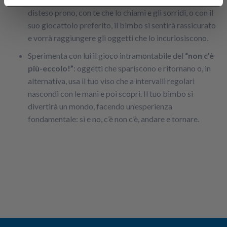
disteso prono, con te che lo chiami e gli sorridi, o con il
suo giocattolo preferito, il bimbo si sentirà rassicurato
e vorrà raggiungere gli oggetti che lo incuriosiscono.
Sperimenta con lui il gioco intramontabile del
“non c’è
più-eccolo!”
: oggetti che spariscono e ritornano o, in
alternativa, usa il tuo viso che a intervalli regolari
nascondi con le mani e poi scopri. Il tuo bimbo si
divertirà un mondo, facendo un’esperienza
fondamentale: sì e no, c’è non c’è, andare e tornare.