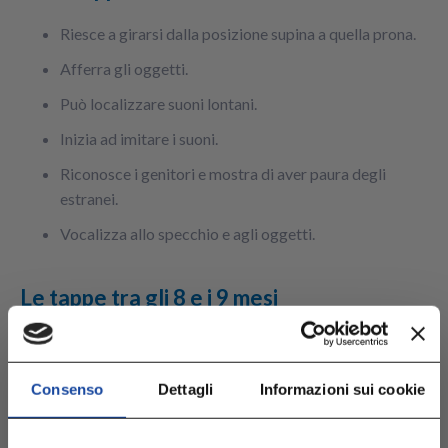
Riesce a girarsi dalla posizione supina a quella prona.
Afferra gli oggetti.
Può localizzare suoni lontani.
Inizia ad imitare i suoni.
Riconosce i genitori e mostra di aver paura degli
estranei.
Vocalizza allo specchio e agli oggetti.
Le tappe tra gli 8 e i 9 mesi
Ha la capacità di gattonare.
Può cominciare a tirarsi su in piedi con appoggio.
Consenso
Dettagli
Informazioni sui cookie
Può afferrare gli oggetti con pollice e indice.
Capisce che le cose continuano a esistere anche