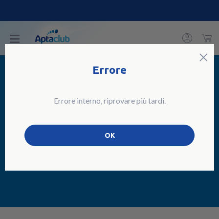
C
×
Errore
SISTEMA IMMUNITARIO
Errore interno, riprovare più tardi.
Come prevenire le
OK
allergie e rafforzare il
sistema immunitario