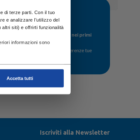
 di terze parti. Con il tuo
 che?
 e analizzare l’utilizzo del
tri siti) e offrirti funzionalità
llattamento esclusivo al seno nei primi
 proseguire anche durante lo
riori informazioni sono
 due anni ed oltre, in base alle preferenze tue
Accetta tutti
Iscriviti alla Newsletter