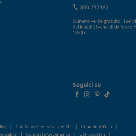
e
800 252182
Numero verde gratuito. Il servi
dal lunedì al venerdì dalle ore 9
18:00.
Seguici su
|
|
|
licy
Condizioni Generali di vendita
Condizioni d'uso
|
|
|
ponsabile
Corporate Governance
Dati Societari