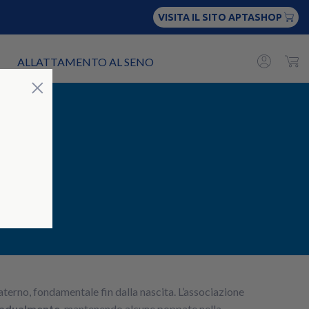
VISITA IL SITO APTASHOP
ALLATTAMENTO AL SENO
Chiudi
×
erno, fondamentale fin dalla nascita. L’associazione
radualmente
, mantenendo alcune poppate nella