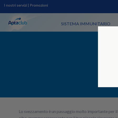
I nostri servizi
|
Promozioni
SISTEMA IMMUNITARIO
Lo svezzamento è un passaggio molto importante per il 
cibo-mamma rappresenta per il tuo piccolo sicurezza e 