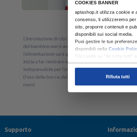
COOKIES BANNER
aptashop.it utilizza cookie e a
consenso, li utilizzeremo per
sito, proporre contenuti e pubbl
disponibili sui social media.
L’introduzione di cibi solidi deve essere molto gradual
Puoi gestire le tue preferenz
del bambino non è ancora pronto a scomporre gli alimen
disponibili nella
Cookie Poli
l’alimentazione sarà quindi molto liquida per poi divent
Cliccando su “Accetta tutti” ac
inizia a far rientrare nei giochi un oggetto come il cuc
indispensabile per l’alimentazione futura. Il bimbo dov
(l’uso della bocca, dei dentini, del palato e del gusto), 
Rifiuta tutti
nuovi.
Supporto
Informazio