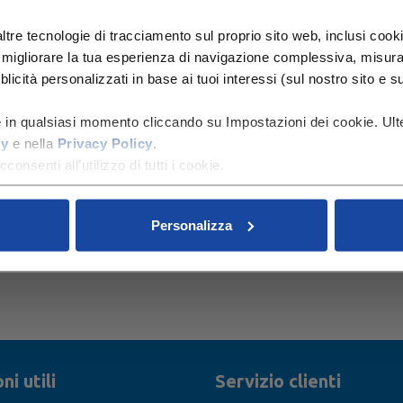
ltre tecnologie di tracciamento sul proprio sito web, inclusi cookie
Lo sapevi
 migliorare la tua esperienza di navigazione complessiva, misurare
icità personalizzati in base ai tuoi interessi (sul nostro sito e su al
L’OMS raccomanda l’a
e perché l’apparato digestivo
sei mesi di vita.
Puoi
e in qualsiasi momento cliccando su Impostazioni dei cookie. Ulte
ti. Inizialmente
cy
e nella
Privacy Policy
.
svezzamento,
fino ai
are più densa.
Il consiglio
:
consenti all’utilizzo di tutti i cookie.
e di tuo figlio.
chiaino, strumento
rà esplorare nuove sensazioni
allenalo ad assaggiare sapori
Personalizza
ni utili
Servizio clienti